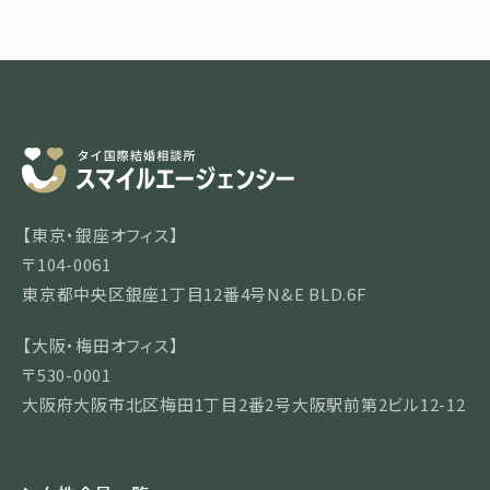
【東京・銀座オフィス】
〒104-0061
東京都中央区銀座1丁目12番4号N&E BLD.6F
【大阪・梅田オフィス】
〒530-0001
大阪府大阪市北区梅田1丁目2番2号大阪駅前第2ビル12-12