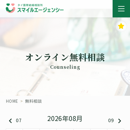
オンライン無料相談
Counseling
HOME
無料相談
2026年08月
keyboard_arrow_left
keyboard_arrow_right
07
09