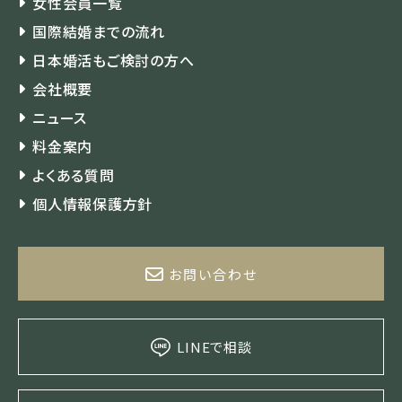
女性会員一覧
国際結婚までの流れ
日本婚活もご検討の方へ
会社概要
ニュース
料金案内
よくある質問
個人情報保護方針
お問い合わせ
LINEで相談