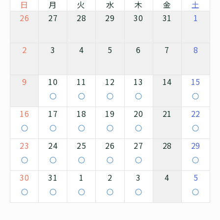
日
月
火
水
木
金
土
26
27
28
29
30
31
1
2
3
4
5
6
7
8
9
10
11
12
13
14
15
radio_button_unchecked
radio_button_unchecked
radio_button_unchecked
radio_button_unchecked
radio_button_unchecked
16
17
18
19
20
21
22
radio_button_unchecked
radio_button_unchecked
radio_button_unchecked
radio_button_unchecked
radio_button_unchecked
radio_button_unchecked
23
24
25
26
27
28
29
radio_button_unchecked
radio_button_unchecked
radio_button_unchecked
radio_button_unchecked
radio_button_unchecked
radio_button_unchecked
30
31
1
2
3
4
5
radio_button_unchecked
radio_button_unchecked
radio_button_unchecked
radio_button_unchecked
radio_button_unchecked
radio_button_unchecked